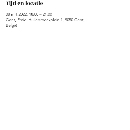
Tijd en locatie
08 mrt 2022, 18:00 – 21:00
Gent, Emiel Hullebroeckplein 1, 9050 Gent,
België
Over het evenement
Tijdens de kookavond maken we in Kaffie is 
Kaffie samen een avondmaal klaar met 
geredde ingredienten. Wij zorgen voor de 
ingredienten en de basisrichtlijnen voor 
een gerecht. Jullie moeten dus enkel 
koken, eten en amuseren!
Deel dit evenement