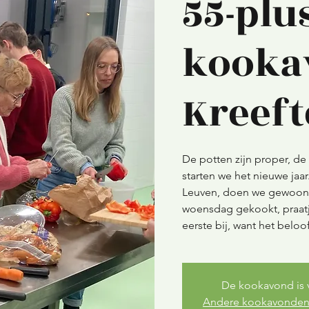
55-plus
kooka
Kreef
De potten zijn proper, de 
starten we het nieuwe jaa
Leuven, doen we gewoon 
woensdag gekookt, praatj
eerste bij, want het beloo
De kookavond is 
Andere kookavonden