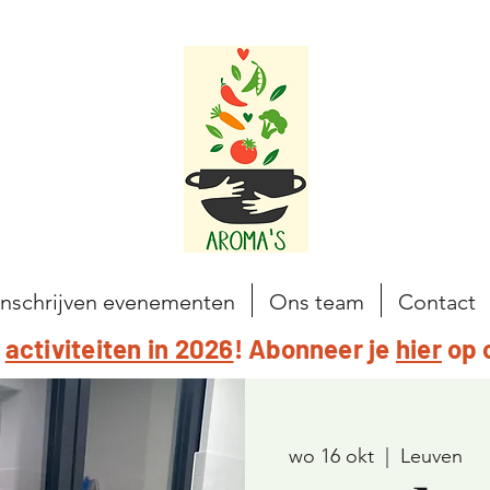
Inschrijven evenementen
Ons team
Contact
e
activiteiten in 2026
! Abonneer je
hier
op 
wo 16 okt
  |  
Leuven