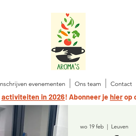
Inschrijven evenementen
Ons team
Contact
e
activiteiten in 2026
! Abonneer je
hier
op 
wo 19 feb
  |  
Leuven