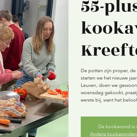
55-plus
kooka
Kreef
De potten zijn proper, de 
starten we het nieuwe jaa
Leuven, doen we gewoon 
woensdag gekookt, praatj
eerste bij, want het beloo
De kookavond is 
Andere kookavonden