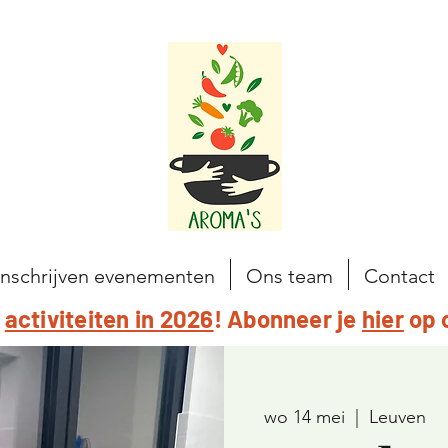
Inschrijven evenementen
Ons team
Contact
e
activiteiten in 2026
! Abonneer je
hier
op 
wo 14 mei
  |  
Leuven