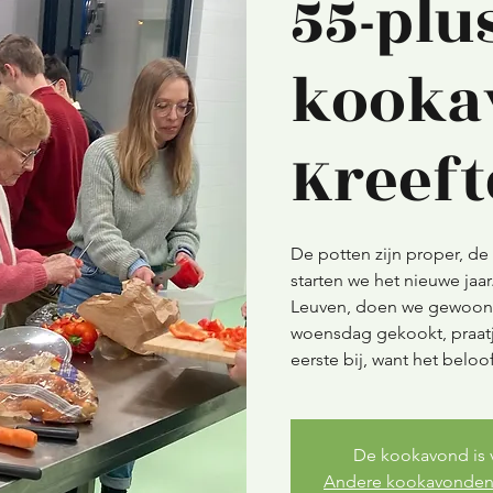
55-plus
kooka
Kreef
De potten zijn proper, de 
starten we het nieuwe jaa
Leuven, doen we gewoon 
woensdag gekookt, praatj
eerste bij, want het beloo
De kookavond is 
Andere kookavonden