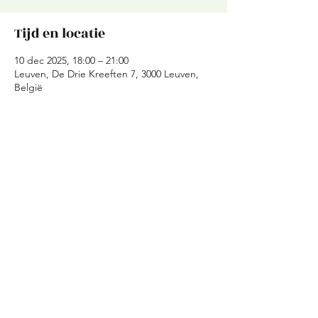
Tijd en locatie
10 dec 2025, 18:00 – 21:00
Leuven, De Drie Kreeften 7, 3000 Leuven,
België
Over het evenement
De potten zijn proper, de pannen staan 
klaar, sterker dan ooit starten we het 
nieuwe jaar. Om de twee weken wordt er 
elke woensdag gekookt, praatjes gemaakt 
en gelachen. Wees er als eerste bij, want 
het belooft gezellig te worden!
Deel dit evenement