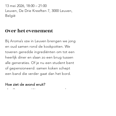
13 mei 2026, 18:00 – 21:00
Leuven, De Drie Kreeften 7, 3000 Leuven,
België
Over het evenement
Bij Aroma’s vzw in Leuven brengen we jong 
en oud samen rond de kookpotten. We 
toveren geredde ingrediënten om tot een 
heerlijk diner en slaan zo een brug tussen 
alle generaties. Of je nu een student bent 
of gepensioneerd: samen koken schept 
een band die verder gaat dan het bord.
Hoe ziet de avond eruit?
Ontvangst: We starten met een korte 
kennismaking en verdelen de teams.
Koken: Elk team bereidt een gang met 
verse overschotten. Creativiteit troef!
Tafelen: We schuiven samen aan voor 