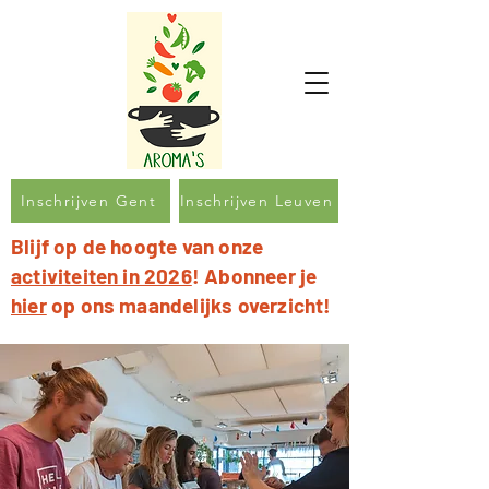
Inschrijven Gent
Inschrijven Leuven
Blijf op de hoogte van onze
activiteiten in 2026
! Abonneer je
hier
op ons maandelijks overzicht!