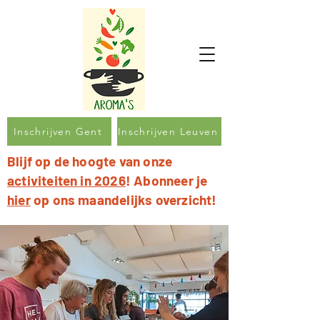
Inschrijven Gent
Inschrijven Leuven
Blijf op de hoogte van onze
activiteiten in 2026
! Abonneer je
hier
op ons maandelijks overzicht!