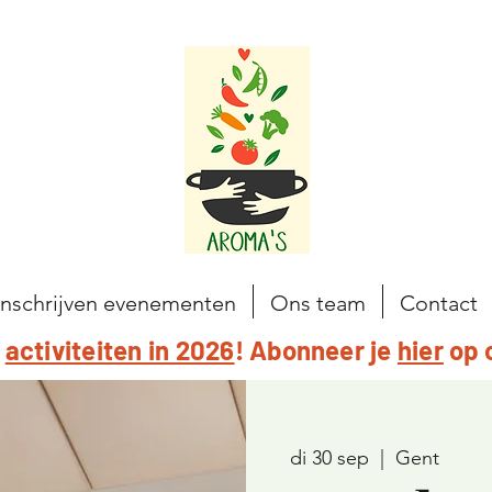
Inschrijven evenementen
Ons team
Contact
e
activiteiten in 2026
! Abonneer je
hier
op 
di 30 sep
  |  
Gent