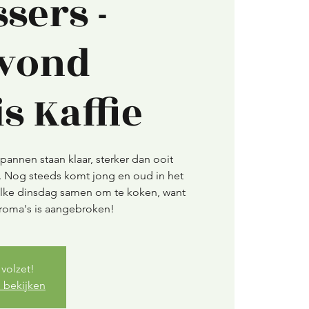
sers -
vond
is Kaffie
pannen staan klaar, sterker dan ooit
r. Nog steeds komt jong en oud in het
e elke dinsdag samen om te koken, want
 Aroma's is aangebroken!
volzet!
 bekijken