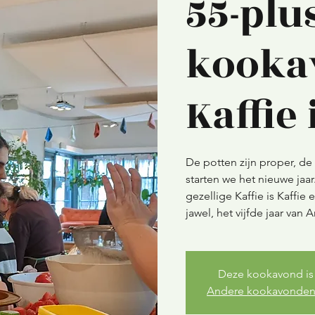
55-plus
kooka
Kaffie 
De potten zijn proper, de 
starten we het nieuwe jaa
gezellige Kaffie is Kaffi
jawel, het vijfde jaar van
Deze kookavond is 
Andere kookavonden