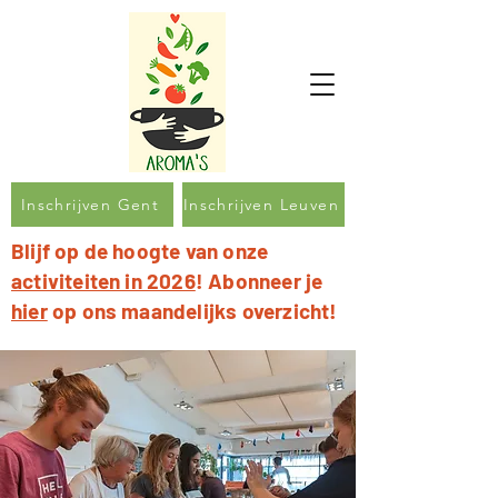
Inschrijven Gent
Inschrijven Leuven
Blijf op de hoogte van onze
activiteiten in 2026
! Abonneer je
hier
op ons maandelijks overzicht!