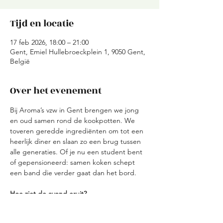
Tijd en locatie
17 feb 2026, 18:00 – 21:00
Gent, Emiel Hullebroeckplein 1, 9050 Gent,
België
Over het evenement
Bij Aroma’s vzw in Gent brengen we jong 
en oud samen rond de kookpotten. We 
toveren geredde ingrediënten om tot een 
heerlijk diner en slaan zo een brug tussen 
alle generaties. Of je nu een student bent 
of gepensioneerd: samen koken schept 
een band die verder gaat dan het bord.
Hoe ziet de avond eruit?
Ontvangst: We starten met een korte 
kennismaking en verdelen de teams.