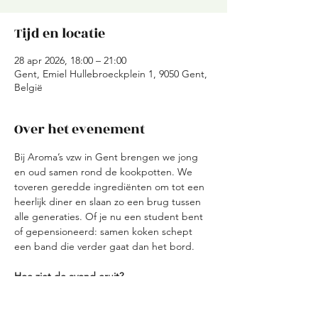
Tijd en locatie
28 apr 2026, 18:00 – 21:00
Gent, Emiel Hullebroeckplein 1, 9050 Gent,
België
Over het evenement
Bij Aroma’s vzw in Gent brengen we jong 
en oud samen rond de kookpotten. We 
toveren geredde ingrediënten om tot een 
heerlijk diner en slaan zo een brug tussen 
alle generaties. Of je nu een student bent 
of gepensioneerd: samen koken schept 
een band die verder gaat dan het bord.
Hoe ziet de avond eruit?
Ontvangst: We starten met een korte 
kennismaking en verdelen de teams.