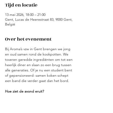
Tijd en locatie
13 mei 2026, 18:00 – 21:00
Gent, Lucas de Heerestraat 83, 9000 Gent,
België
Over het evenement
Bij Aroma’s vzw in Gent brengen we jong 
en oud samen rond de kookpotten. We 
toveren geredde ingrediënten om tot een 
heerlijk diner en slaan zo een brug tussen 
alle generaties. Of je nu een student bent 
of gepensioneerd: samen koken schept 
een band die verder gaat dan het bord.
Hoe ziet de avond eruit?
Ontvangst: We starten met een korte 
kennismaking en verdelen de teams.
Koken: Elk team bereidt een gang met 
verse overschotten. Creativiteit troef!