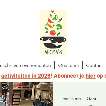
Inschrijven evenementen
Ons team
Contact
e
activiteiten in 2026
! Abonneer je
hier
op 
ma 25 mrt
  |  
Gent