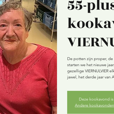
55-plus
kooka
VIERN
De potten zijn proper, de 
starten we het nieuwe jaa
gezellige VIERNULVIER e
Deze kookavond is 
Andere kookavonden