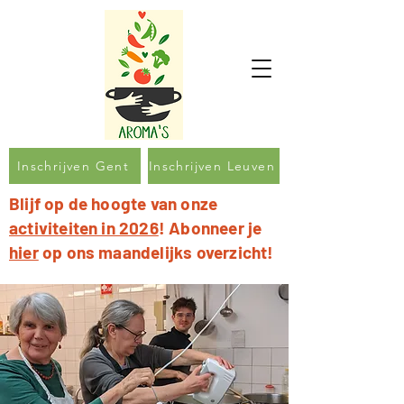
Inschrijven Gent
Inschrijven Leuven
Blijf op de hoogte van onze
activiteiten in 2026
! Abonneer je
hier
op ons maandelijks overzicht!