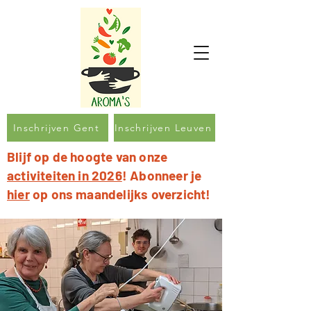
Inschrijven Gent
Inschrijven Leuven
Blijf op de hoogte van onze
activiteiten in 2026
! Abonneer je
hier
op ons maandelijks overzicht!