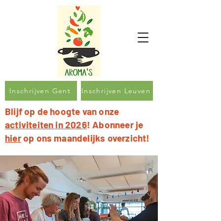
Inschrijven Gent
Inschrijven Leuven
Blijf op de hoogte van onze
activiteiten in 2026
! Abonneer je
hier
op ons maandelijks overzicht!