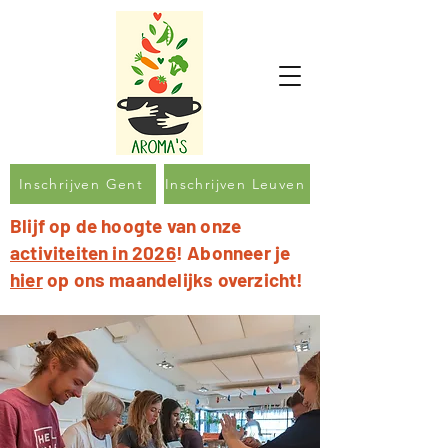
Inschrijven Gent
Inschrijven Leuven
Blijf op de hoogte van onze
activiteiten in 2026
! Abonneer je
hier
op ons maandelijks overzicht!