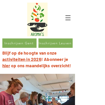
Inschrijven Gent
Inschrijven Leuven
Blijf op de hoogte van onze
activiteiten in 2026
! Abonneer je
hier
op ons maandelijks overzicht!