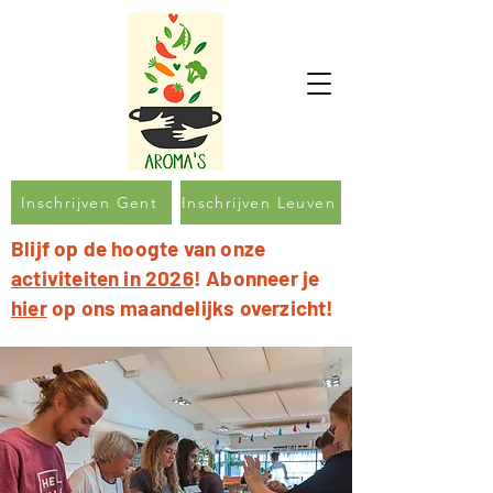
Inschrijven Gent
Inschrijven Leuven
Blijf op de hoogte van onze
activiteiten in 2026
! Abonneer je
hier
op ons maandelijks overzicht!