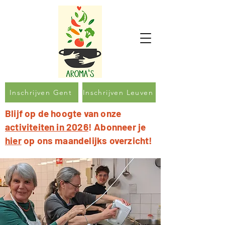
Inschrijven Gent
Inschrijven Leuven
Blijf op de hoogte van onze
activiteiten in 2026
! Abonneer je
hier
op ons maandelijks overzicht!