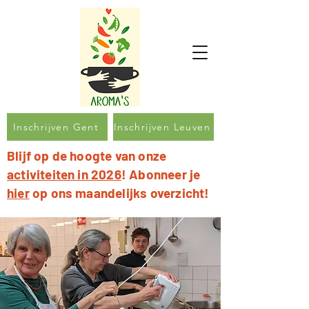
Inschrijven Gent
Inschrijven Leuven
Blijf op de hoogte van onze
activiteiten in 2026
! Abonneer je
hier
op ons maandelijks overzicht!