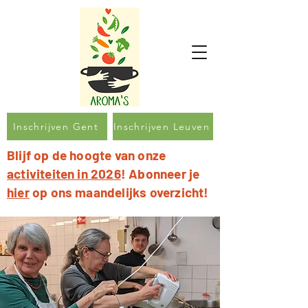
Inschrijven Gent
Inschrijven Leuven
Blijf op de hoogte van onze
activiteiten in 2026
! Abonneer je
hier
op ons maandelijks overzicht!