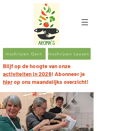
Inschrijven Gent
Inschrijven Leuven
Blijf op de hoogte van onze
activiteiten in 2026
! Abonneer je
hier
op ons maandelijks overzicht!