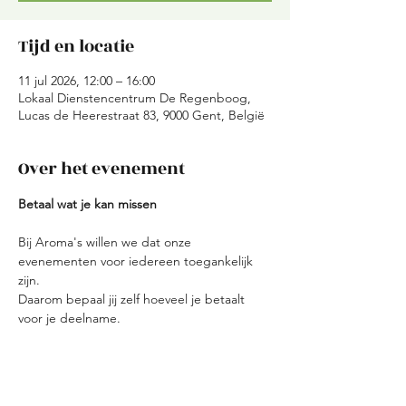
Tijd en locatie
11 jul 2026, 12:00 – 16:00
Lokaal Dienstencentrum De Regenboog,
Lucas de Heerestraat 83, 9000 Gent, België
Over het evenement
Betaal wat je kan missen
Bij Aroma's willen we dat onze 
evenementen voor iedereen toegankelijk 
zijn.
Daarom bepaal jij zelf hoeveel je betaalt 
voor je deelname.
Heb je een UiTPAS met kansentarief?Stuur 
ons gerust een mailtje via 
aromasvzw@gmail.com
 – we helpen je 