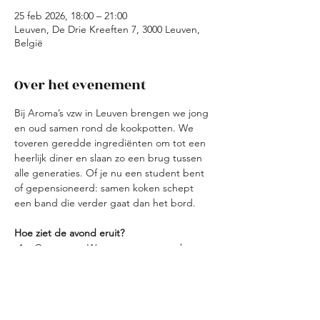
25 feb 2026, 18:00 – 21:00
Leuven, De Drie Kreeften 7, 3000 Leuven,
België
Over het evenement
Bij Aroma’s vzw in Leuven brengen we jong 
en oud samen rond de kookpotten. We 
toveren geredde ingrediënten om tot een 
heerlijk diner en slaan zo een brug tussen 
alle generaties. Of je nu een student bent 
of gepensioneerd: samen koken schept 
een band die verder gaat dan het bord.
Hoe ziet de avond eruit?
Ontvangst: We starten met een korte 
kennismaking en verdelen de teams.
Koken: Elk team bereidt een gang met 
verse overschotten. Creativiteit troef!
Tafelen: We schuiven samen aan voor 