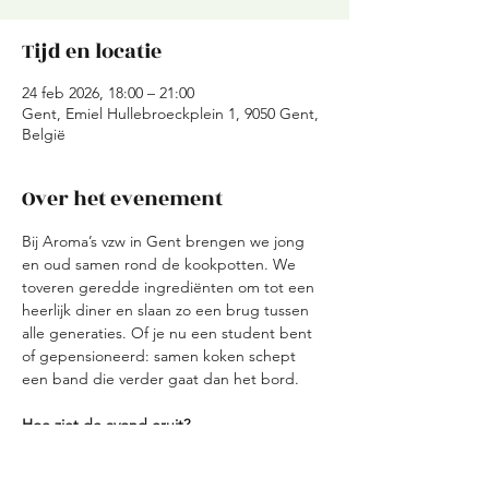
Tijd en locatie
24 feb 2026, 18:00 – 21:00
Gent, Emiel Hullebroeckplein 1, 9050 Gent,
België
Over het evenement
Bij Aroma’s vzw in Gent brengen we jong 
en oud samen rond de kookpotten. We 
toveren geredde ingrediënten om tot een 
heerlijk diner en slaan zo een brug tussen 
alle generaties. Of je nu een student bent 
of gepensioneerd: samen koken schept 
een band die verder gaat dan het bord.
Hoe ziet de avond eruit?
Ontvangst: We starten met een korte 
kennismaking en verdelen de teams.