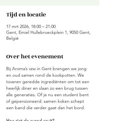
Tijd en locatie
17 mrt 2026, 18:00 – 21:00
Gent, Emiel Hullebroeckplein 1, 9050 Gent,
België
Over het evenement
Bij Aroma’s vzw in Gent brengen we jong 
en oud samen rond de kookpotten. We 
toveren geredde ingrediënten om tot een 
heerlijk diner en slaan zo een brug tussen 
alle generaties. Of je nu een student bent 
of gepensioneerd: samen koken schept 
een band die verder gaat dan het bord.
Hoe ziet de avond eruit?
Ontvangst: We starten met een korte 
kennismaking en verdelen de teams.