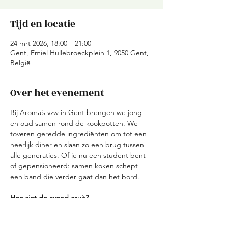
Tijd en locatie
24 mrt 2026, 18:00 – 21:00
Gent, Emiel Hullebroeckplein 1, 9050 Gent,
België
Over het evenement
Bij Aroma’s vzw in Gent brengen we jong 
en oud samen rond de kookpotten. We 
toveren geredde ingrediënten om tot een 
heerlijk diner en slaan zo een brug tussen 
alle generaties. Of je nu een student bent 
of gepensioneerd: samen koken schept 
een band die verder gaat dan het bord.
Hoe ziet de avond eruit?
Ontvangst: We starten met een korte 
kennismaking en verdelen de teams.