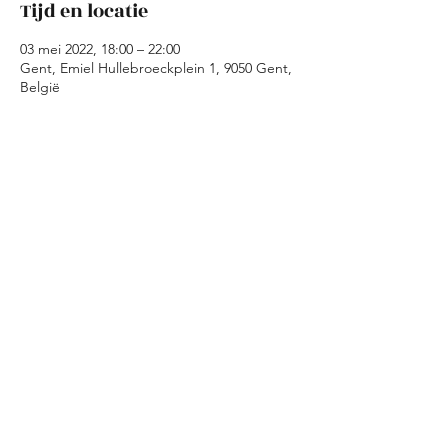
Tijd en locatie
03 mei 2022, 18:00 – 22:00
Gent, Emiel Hullebroeckplein 1, 9050 Gent,
België
Over het evenement
Tijdens de kookavond maken we in Kaffie is 
Kaffie samen een avondmaal klaar met 
geredde ingredienten. Wij zorgen voor de 
ingredienten en de basisrichtlijnen voor 
een gerecht. Jullie moeten dus enkel 
koken, eten en amuseren!
Deel dit evenement