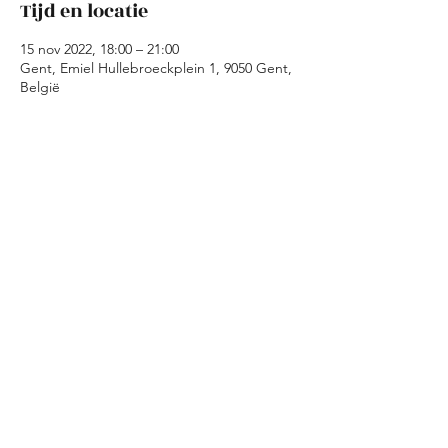
Tijd en locatie
15 nov 2022, 18:00 – 21:00
Gent, Emiel Hullebroeckplein 1, 9050 Gent,
België
Over het evenement
Tijdens de kookavonden maken we in Kaffie 
is Kaffie samen een avondmaal klaar met 
geredde ingredienten. Wij zorgen voor de 
ingredienten en de basisrichtlijnen voor 
een gerecht. Jullie moeten dus enkel 
koken, eten en amuseren!
Deel dit evenement