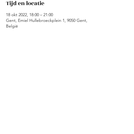
Tijd en locatie
18 okt 2022, 18:00 – 21:00
Gent, Emiel Hullebroeckplein 1, 9050 Gent,
België
Over het evenement
Tijdens de kookavonden maken we in Kaffie 
is Kaffie samen een avondmaal klaar met 
geredde ingredienten. Wij zorgen voor de 
ingredienten en de basisrichtlijnen voor 
een gerecht. Jullie moeten dus enkel 
koken, eten en amuseren!
Deel dit evenement