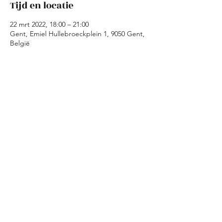
Tijd en locatie
22 mrt 2022, 18:00 – 21:00
Gent, Emiel Hullebroeckplein 1, 9050 Gent,
België
Over het evenement
Tijdens de kookavond maken we in Kaffie is 
Kaffie samen een avondmaal klaar met 
geredde ingredienten. Wij zorgen voor de 
ingredienten en de basisrichtlijnen voor 
een gerecht. Jullie moeten dus enkel 
koken, eten en amuseren!
Deel dit evenement