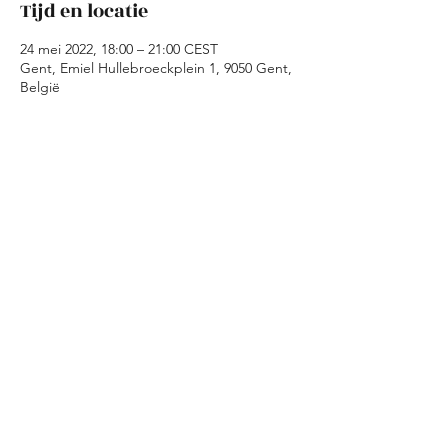
Tijd en locatie
24 mei 2022, 18:00 – 21:00 CEST
Gent, Emiel Hullebroeckplein 1, 9050 Gent,
België
Over het evenement
Tijdens de kookavond maken we in Kaffie is 
Kaffie samen een avondmaal klaar met 
geredde ingredienten. Wij zorgen voor de 
ingredienten en de basisrichtlijnen voor 
een gerecht. Jullie moeten dus enkel 
koken, eten en amuseren!
Deel dit evenement