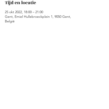
Tijd en locatie
25 okt 2022, 18:00 – 21:00
Gent, Emiel Hullebroeckplein 1, 9050 Gent,
België
Over het evenement
Tijdens de kookavonden maken we in Kaffie 
is Kaffie samen een avondmaal klaar met 
geredde ingredienten. Wij zorgen voor de 
ingredienten en de basisrichtlijnen voor 
een gerecht. Jullie moeten dus enkel 
koken, eten en amuseren!
Deel dit evenement