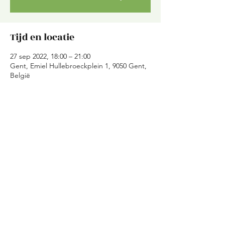
Tijd en locatie
27 sep 2022, 18:00 – 21:00
Gent, Emiel Hullebroeckplein 1, 9050 Gent,
België
Over het evenement
Tijdens de kookavonden maken we in Kaffie
is Kaffie samen een avondmaal klaar met
geredde ingredienten. Wij zorgen voor de
ingredienten en de basisrichtlijnen voor een
gerecht. Jullie moeten dus enkel koken,
eten en amuseren!