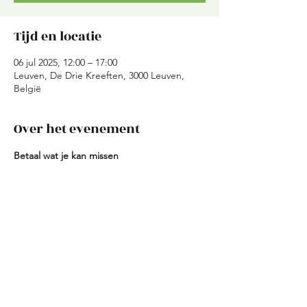
Tijd en locatie
06 jul 2025, 12:00 – 17:00
Leuven, De Drie Kreeften, 3000 Leuven,
België
Over het evenement
Betaal wat je kan missen
Bij Aroma's willen we dat onze 
evenementen voor iedereen toegankelijk 
zijn.
Daarom bepaal jij zelf hoeveel je betaalt 
voor je deelname.
Heb je een UiTPAS met kansentarief?Stuur 
ons gerust een mailtje via 
aromasvzw@gmail.com
 – we helpen je 