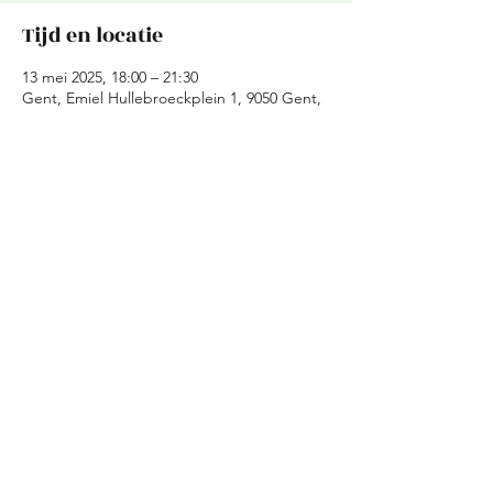
Tijd en locatie
13 mei 2025, 18:00 – 21:30
Gent, Emiel Hullebroeckplein 1, 9050 Gent,
België
Over het evenement
Deel dit evenement