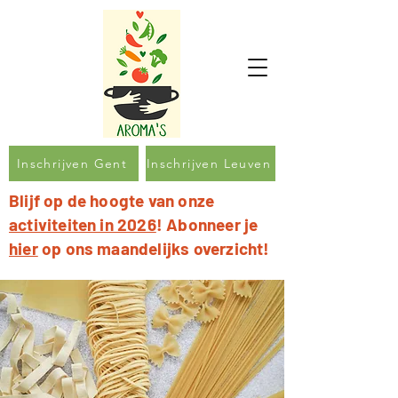
Inschrijven Gent
Inschrijven Leuven
Blijf op de hoogte van onze
activiteiten in 2026
! Abonneer je
hier
op ons maandelijks overzicht!