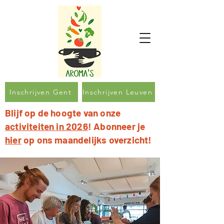
Inschrijven Gent
Inschrijven Leuven
Blijf op de hoogte van onze
activiteiten in 2026
! Abonneer je
hier
op ons maandelijks overzicht!