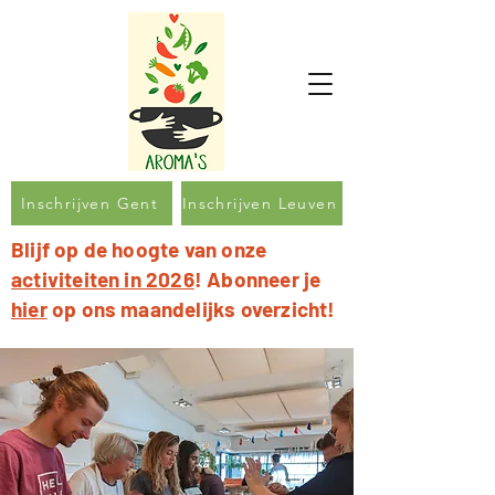
Inschrijven Gent
Inschrijven Leuven
Blijf op de hoogte van onze
activiteiten in 2026
! Abonneer je
hier
op ons maandelijks overzicht!