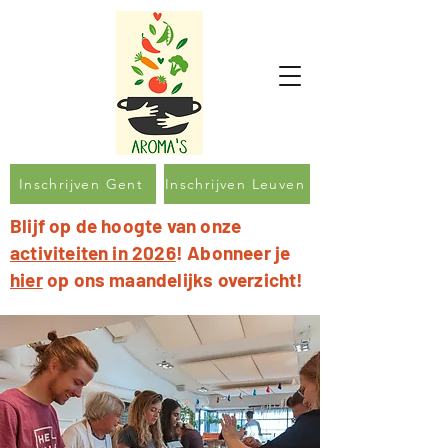
Inschrijven Gent
Inschrijven Leuven
Blijf op de hoogte van onze
activiteiten in 2026
! Abonneer je
hier
op ons maandelijks overzicht!