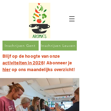
Inschrijven Gent
Inschrijven Leuven
Blijf op de hoogte van onze
activiteiten in 2026
! Abonneer je
hier
op ons maandelijks overzicht!