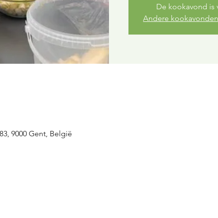
De kookavond is 
Andere kookavonden
83, 9000 Gent, België