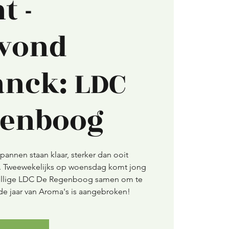
t -
vond
anck: LDC
genboog
pannen staan klaar, sterker dan ooit
ar. Tweewekelijks op woensdag komt jong
ellige LDC De Regenboog samen om te