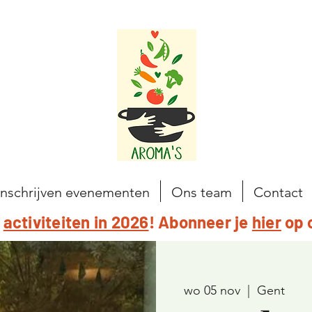
Inschrijven evenementen
Ons team
Contact
e
activiteiten in 2026
! Abonneer je
hier
op 
wo 05 nov
  |  
Gent