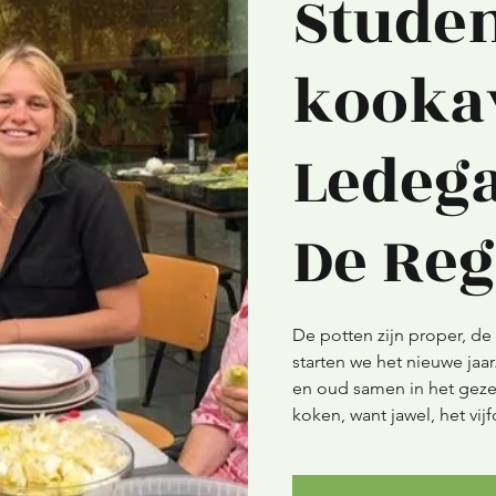
Studen
kooka
Ledeg
De Re
De potten zijn proper, de 
starten we het nieuwe ja
en oud samen in het gez