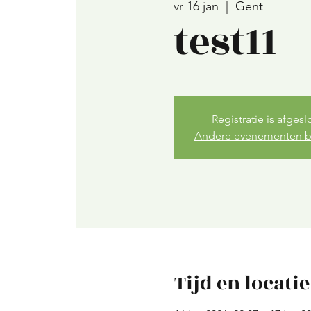
vr 16 jan
  |  
Gent
test11
Registratie is afgesl
Andere evenementen b
Tijd en locatie