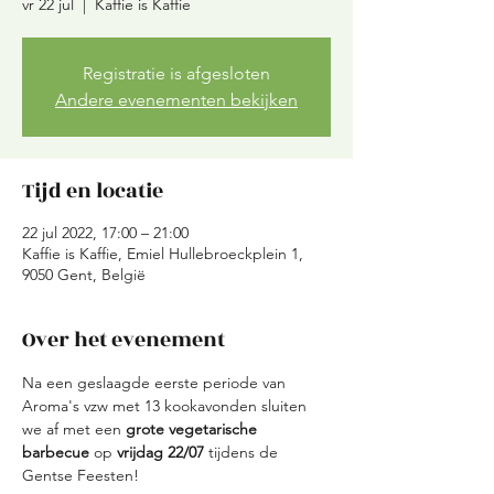
vr 22 jul
  |  
Kaffie is Kaffie
Registratie is afgesloten
Andere evenementen bekijken
Tijd en locatie
22 jul 2022, 17:00 – 21:00
Kaffie is Kaffie, Emiel Hullebroeckplein 1,
9050 Gent, België
Over het evenement
Na een geslaagde eerste periode van 
Aroma's vzw met 13 kookavonden sluiten 
we af met een 
grote vegetarische 
barbecue
 op 
vrijdag 22/07
 tijdens de 
Gentse Feesten!