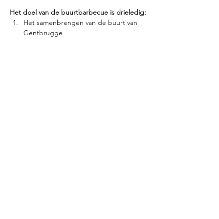
Het doel van de buurtbarbecue is drieledig:
Het samenbrengen van de buurt van 
Gentbrugge
Het promoten van de missie van 
Aroma’s vzw
 (koken met voedsel 
overschotten + samenbrengen van 
jong en oud)
Het In de kijker zetten van de 
mogelijkheden van een vegetarische 
barbeque
Deel dit evenement
©2026