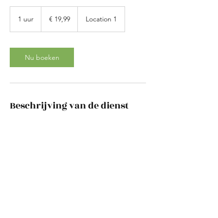
19,99
euro
1 uur
1
€ 19,99
Location 1
u
u
Nu boeken
Beschrijving van de dienst
Subtitle
Contactgegevens